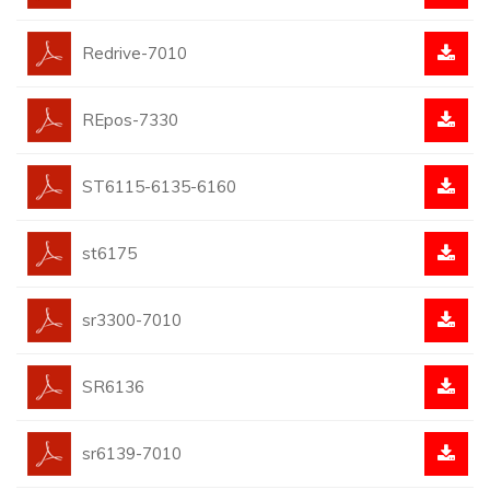
Redrive-7010
REpos-7330
ST6115-6135-6160
st6175
sr3300-7010
SR6136
sr6139-7010