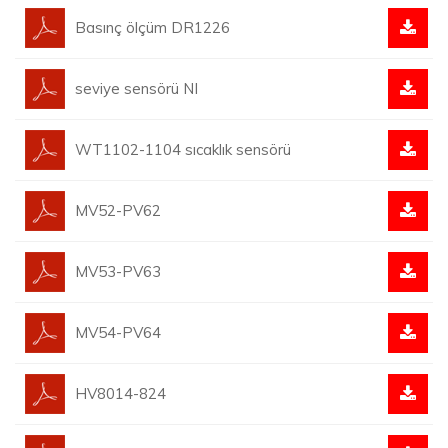
Basınç ölçüm DR1226
seviye sensörü NI
WT1102-1104 sıcaklık sensörü
MV52-PV62
MV53-PV63
MV54-PV64
HV8014-824