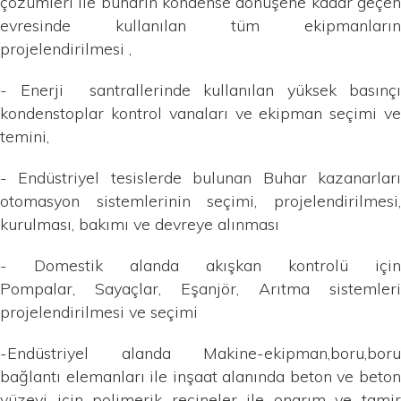
çözümleri ile buharın kondense dönüşene kadar geçen
evresinde kullanılan tüm ekipmanların
projelendirilmesi ,
- Enerji santrallerinde kullanılan yüksek basınçı
kondenstoplar kontrol vanaları ve ekipman seçimi ve
temini,
- Endüstriyel tesislerde bulunan Buhar kazanarları
otomasyon sistemlerinin seçimi, projelendirilmesi,
kurulması, bakımı ve devreye alınması
- Domestik alanda akışkan kontrolü için
Pompalar, Sayaçlar, Eşanjör, Arıtma sistemleri
projelendirilmesi ve seçimi
-Endüstriyel alanda Makine-ekipman,boru,boru
bağlantı elemanları ile inşaat alanında beton ve beton
yüzeyi için polimerik reçineler ile onarım ve tamir