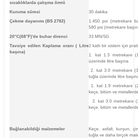
sıcaklıklarda çalışma ömrü
Kuruma süresi
30 dakika
Çekme dayanımı (BS 2782)
1.450 psi (metrekare b
580 psi (metrekare başın
20°C(68°F)'de buhar direnci
33 MN/SG
Tavsiye edilen Kaplama oranı ( Litre
2 katlı bir sistem için pr
başına)
1. kat 1.3 metrekare (
üzerinde litre başına
2. kat 3.0 metrekare (
tuğla üzerinde litre başın
1. kat 1.9 metrekare (2
keçe, bitüm ve metallerde
2. kat 3.0 metrekare (3
keçe, bitüm ve metallerde
Bağlanabildiği malzemeler
Keçe, asfalt, kurşun, çi
tuğla ve daha birçok mat