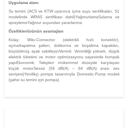
Uygulama alanı
Su temini (ACS ve KTW uyarınca içme suyu sertifikaları, S1
modelinde WRAS sertifikası dahil)YağmurlamaSulama ve
spreylemeYağmur suyundan yararlanma
Özellikler/ürünün avantajları
Kolay: Wilo-Connector (elektrikli hızlı konektör),
açma/kapatma şalteri, doldurma ve boşaltma kapakları,
büyütülmüş ayak sabitleyiciVerimli: Verimliliği yüksek, düşük
elektrik tüketimi ve motor optimizasyonu sayesinde kompak
yapıEkonomik: Talepleri mükemmel düzeyde karşılayan
küçük motorSessiz (56 dB(A) – 64 dB(A) arası ses
seviyesi)Yenilikçi pompa tasarımıyla Domestic-Pump modeli
(şahsi su temini için pompa)