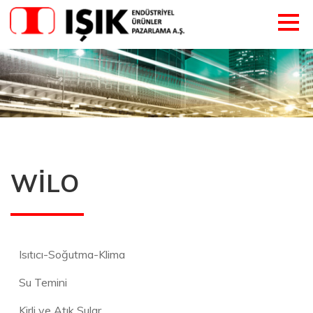
WİLO
Isıtıcı-Soğutma-Klima
Su Temini
Kirli ve Atık Sular