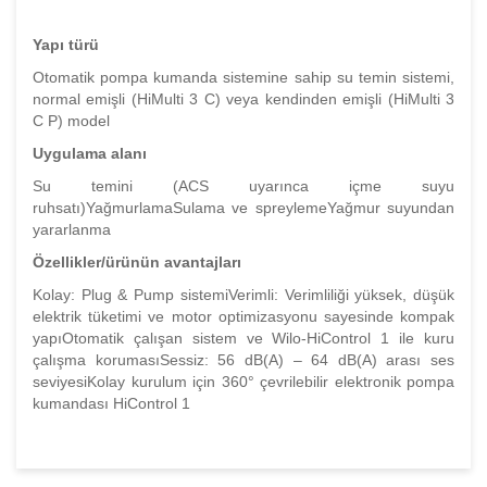
Yapı türü
Otomatik pompa kumanda sistemine sahip su temin sistemi,
normal emişli (HiMulti 3 C) veya kendinden emişli (HiMulti 3
C P) model
Uygulama alanı
Su temini (ACS uyarınca içme suyu
ruhsatı)YağmurlamaSulama ve spreylemeYağmur suyundan
yararlanma
Özellikler/ürünün avantajları
Kolay: Plug & Pump sistemiVerimli: Verimliliği yüksek, düşük
elektrik tüketimi ve motor optimizasyonu sayesinde kompak
yapıOtomatik çalışan sistem ve Wilo-HiControl 1 ile kuru
çalışma korumasıSessiz: 56 dB(A) – 64 dB(A) arası ses
seviyesiKolay kurulum için 360° çevrilebilir elektronik pompa
kumandası HiControl 1