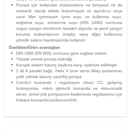
Pompa için kullanılan malzemelere ne kimyasal ne de
mekanik olarak etkide bulunmayan ve aşındırıcı veya
uzun lifler içermeyen içme suyu ve kullanma suyu,
soğutma suyu, söndürme suyu (DIN 14462 normuna
uygun yangın söndürme tesisleri dışında ve yerel yangın
koruma makamlarının izniyle) veya diğer kullanıma
yönelik suların basılmasında kullanılır
Özellikler/Ürün avantajları
DIN 1988 (EN 806) normuna göre sağlam sistem
Yüksek verimli pompa hidroliği
Komple sistem basınç kaybına karşı optimize edilmiştir
2 ilâ 6 paralel bağlı, Helix V ürün serisi dikey paslanmaz
çelik yüksek basınç santrifüj pompa
Comfort kumanda / regülasyon cihazı CC, gelişmiş
fonksiyonlar, mikro işlemcili kumanda ve dokunmatik
ekran, temel yük pompasının kademesiz regülasyonu için
frekans konvertörsüz/konvertörlü