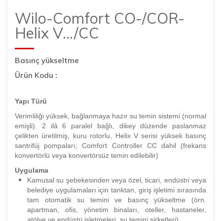
Wilo-Comfort CO-/COR-
Helix V.../CC
Basınç yükseltme
Ürün Kodu :
Yapı Türü
Verimliliği yüksek, bağlanmaya hazır su temin sistemi (normal
emişli). 2 ilâ 6 paralel bağlı, dikey düzende paslanmaz
çelikten üretilmiş, kuru rotorlu, Helix V serisi yüksek basınç
santrifüj pompaları; Comfort Controller CC dahil (frekans
konvertörlü veya konvertörsüz temin edilebilir)
Uygulama
Kamusal su şebekesinden veya özel, ticari, endüstri veya
belediye uygulamaları için tanktan, giriş işletimi sırasında
tam otomatik su temini ve basınç yükseltme (örn.
apartman, ofis, yönetim binaları, oteller, hastaneler,
atölye ve endüstri işletmeleri, su temini şirketleri).