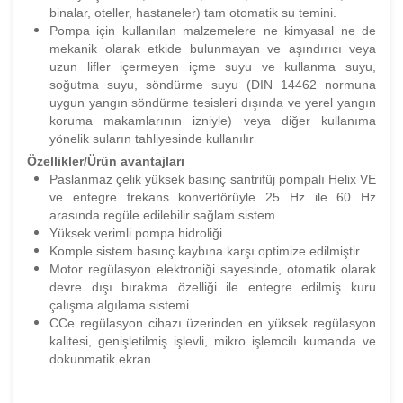
binalar, oteller, hastaneler) tam otomatik su temini.
Pompa için kullanılan malzemelere ne kimyasal ne de
mekanik olarak etkide bulunmayan ve aşındırıcı veya
uzun lifler içermeyen içme suyu ve kullanma suyu,
soğutma suyu, söndürme suyu (DIN 14462 normuna
uygun yangın söndürme tesisleri dışında ve yerel yangın
koruma makamlarının izniyle) veya diğer kullanıma
yönelik suların tahliyesinde kullanılır
Özellikler/Ürün avantajları
Paslanmaz çelik yüksek basınç santrifüj pompalı Helix VE
ve entegre frekans konvertörüyle 25 Hz ile 60 Hz
arasında regüle edilebilir sağlam sistem
Yüksek verimli pompa hidroliği
Komple sistem basınç kaybına karşı optimize edilmiştir
Motor regülasyon elektroniği sayesinde, otomatik olarak
devre dışı bırakma özelliği ile entegre edilmiş kuru
çalışma algılama sistemi
CCe regülasyon cihazı üzerinden en yüksek regülasyon
kalitesi, genişletilmiş işlevli, mikro işlemcilı kumanda ve
dokunmatik ekran