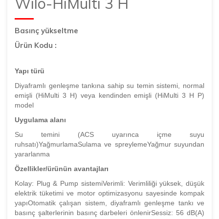
Wilo-HiMulti 3 H
Basınç yükseltme
Ürün Kodu :
Yapı türü
Diyaframlı genleşme tankına sahip su temin sistemi, normal
emişli (HiMulti 3 H) veya kendinden emişli (HiMulti 3 H P)
model
Uygulama alanı
Su temini (ACS uyarınca içme suyu
ruhsatı)YağmurlamaSulama ve spreylemeYağmur suyundan
yararlanma
Özellikler/ürünün avantajları
Kolay: Plug & Pump sistemiVerimli: Verimliliği yüksek, düşük
elektrik tüketimi ve motor optimizasyonu sayesinde kompak
yapıOtomatik çalışan sistem, diyaframlı genleşme tankı ve
basınç şalterlerinin basınç darbeleri önlenirSessiz: 56 dB(A)